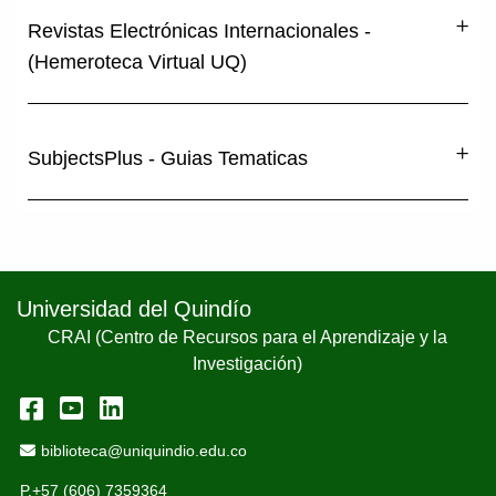
Revistas Electrónicas Internacionales -
(Hemeroteca Virtual UQ)
SubjectsPlus - Guias Tematicas
Universidad del Quindío
CRAI (Centro de Recursos para el Aprendizaje y la
Investigación)
Facebook
YouTube
LinkedIn
Email Address
biblioteca@uniquindio.edu.co
P.+57 (606) 7359364