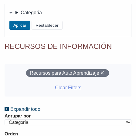
(TODAS)
Filters
Categoría
RECURSOS DE INFORMACIÓN
Your Filters
Remove
Recursos para Auto Aprendizaje
Clear Filters
Expandir todo
Agrupar por
Orden