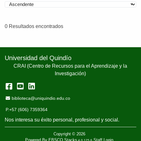
0 Resultados encontrados
Universidad del Quindío
CRAI (Centro de Recursos para el Aprendizaje y la
Investigación)
Facebook
YouTube
LinkedIn
Email Address
biblioteca@uniquindio.edu.co
P.+57 (606) 7359364
Nos interesa su éxito personal, profesional y social.
Copyright © 2026
Powered By
EBSCO Stacks
Staff Login
4.0.125.6