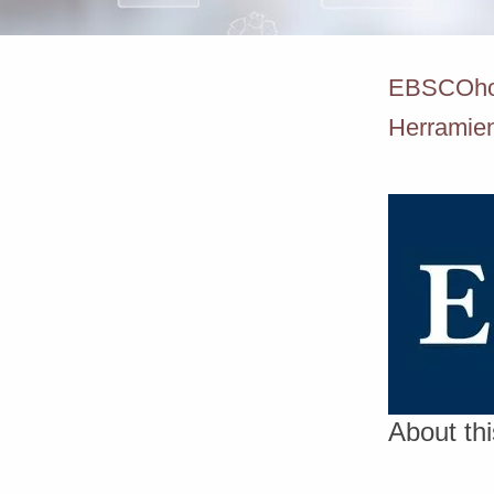
EBSCOhost
Herramien
About th