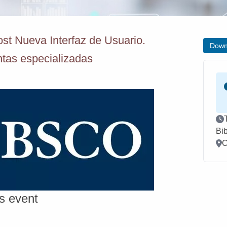
 Nueva Interfaz de Usuario.
Down
tas especializadas
Ev
Bi
Loc
C
is event