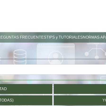
Loading icon
REGUNTAS FRECUENTES
TIPS y TUTORIALES
NORMAS AP
LTAD
TODAS)
Y