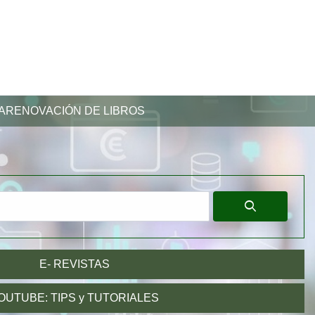
Log in
Increase f
Decr
A
RENOVACIÓN DE LIBROS
E- REVISTAS
OUTUBE: TIPS y TUTORIALES