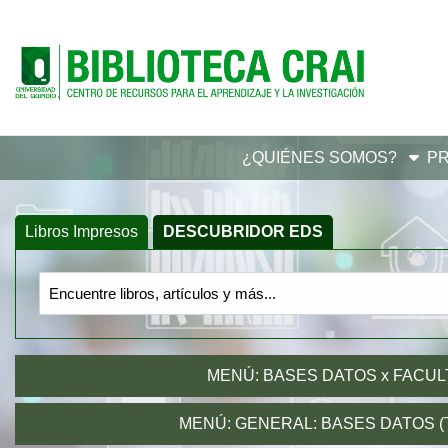
Skip to main navigation
Skip to search bar
Skip to main content
Skip to footer
¿QUIÉNES SOMOS?
P
Libros Impresos
DESCUBRIDOR EDS
(active tab)
Search
DESCUBRIDOR
Type
EDS
MENÚ: BASES DATOS x FACU
MENÚ: GENERAL: BASES DATOS (