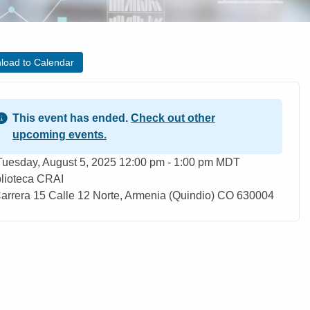
load to Calendar
This event has ended.
Check out other
upcoming events.
ent Date
Tuesday, August 5, 2025 12:00 pm - 1:00 pm MDT
blioteca CRAI
ation
arrera 15 Calle 12 Norte, Armenia (Quindio) CO 630004