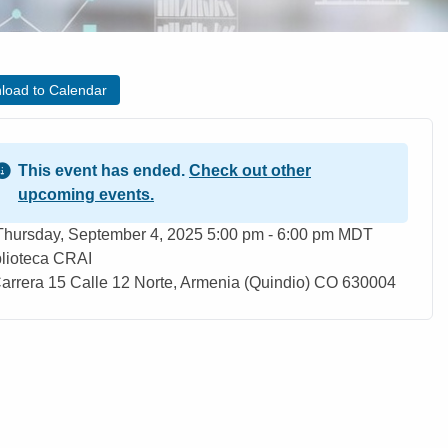
load to Calendar
This event has ended.
Check out other
upcoming events.
ent Date
Thursday, September 4, 2025 5:00 pm - 6:00 pm MDT
blioteca CRAI
ation
arrera 15 Calle 12 Norte, Armenia (Quindio) CO 630004