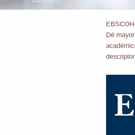
EBSCOHost
Dé mayor 
académico
descriptor