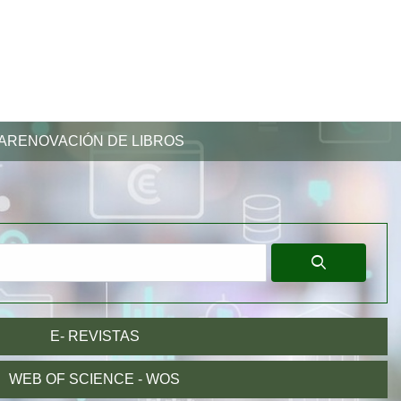
Log in
Increase f
Decr
A
RENOVACIÓN DE LIBROS
E- REVISTAS
WEB OF SCIENCE - WOS