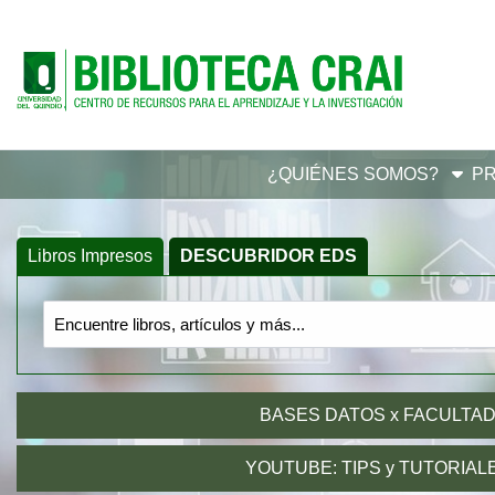
Skip to main navigation
Skip to search bar
Skip to main content
Skip to footer
¿QUIÉNES SOMOS?
P
Libros Impresos
DESCUBRIDOR EDS
(active tab)
Search
DESCUBRIDOR
Type
EDS
BASES DATOS x FACULTA
YOUTUBE: TIPS y TUTORIAL