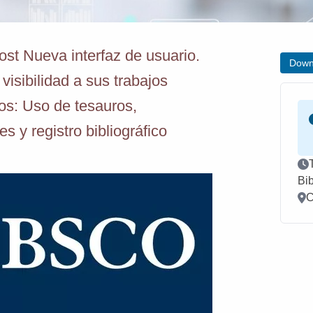
 Nueva interfaz de usuario.
Down
visibilidad a sus trabajos
s: Uso de tesauros,
es y registro bibliográfico
Ev
Bi
Loc
C